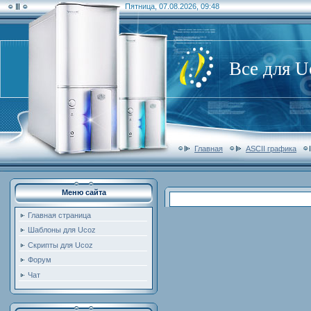
Пятница, 07.08.2026, 09:48
Все для U
Главная
ASCII графика
Меню сайта
Главная страница
Шаблоны для Ucoz
Скрипты для Ucoz
Форум
Чат