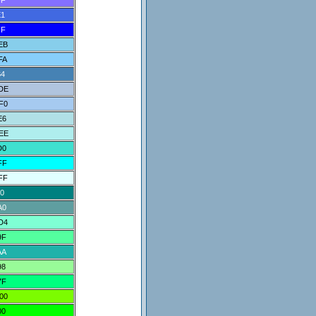
FF
E1
FF
EB
FA
B4
DE
F0
E6
EE
D0
FF
FF
0
A0
D4
9F
AA
98
7F
00
00