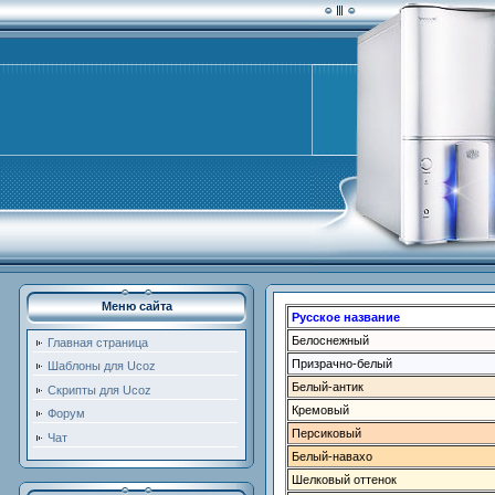
Меню сайта
Русское название
Белоснежный
Главная страница
Призрачно-белый
Шаблоны для Ucoz
Белый-антик
Скрипты для Ucoz
Кремовый
Форум
Персиковый
Чат
Белый-навахо
Шелковый оттенок