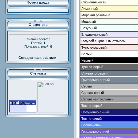
Слоновая кость
Форма входа
Лимонный
Морская раковина
Медовый
Статистика
Лазурный
Бледно-лиловый
Онлайн всего:
1
Голубой с красным отливом
Гостей:
1
Пользователей:
0
Тускло-розовый
Белый
Сегодня нас посетили:
Черный
Тускло-серый
Счетчики
Синевато-серый
Грифельно-серый
Серый
Светло-серый
Серый нейтральный
Темно-серый
Полуночно-синий
Темно-синий
Васильковый
Грифельно-синий