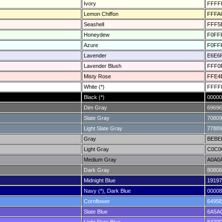
Ivory
FFFF
Lemon Chiffon
FFFA
Seashell
FFF5
Honeydew
F0FF
Azure
F0FF
Lavender
E6E6
Lavender Blush
FFF0
Misty Rose
FFE4
White (*)
FFFF
Black (*)
00000
Dim Gray
69696
Slate Gray
70809
Light Slate Gray
77889
Gray
BEBE
Light Gray
C0C0
Medium Gray
A0A0
Dark Gray
80808
Midnight Blue
19197
Navy (*), Dark Blue
00008
Cornflower
6495
Slate Blue
6A5A