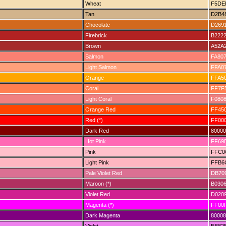
Wheat
F5DE
Tan
D2B4
Chocolate
D269
Firebrick
B222
Brown
A52A
Salmon
FA80
Light Salmon
FFA0
Orange
FFA5
Coral
FF7F
Light Coral
F080
Orange Red
FF45
Red (*)
FF00
Dark Red
80000
Hot Pink
FF69
Pink
FFC0
Light Pink
FFB6
Pale Violet Red
DB70
Maroon (*)
B030
Violet Red
D020
Magenta (*)
FF00
Dark Magenta
80008