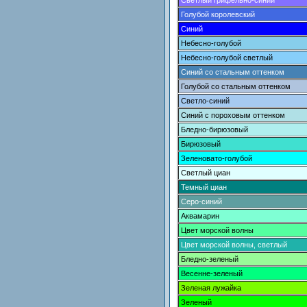
Светлый грифельно-синий
Голубой королевский
Синий
Небесно-голубой
Небесно-голубой светлый
Синий со стальным оттенком
Голубой со стальным оттенком
Светло-синий
Синий с пороховым оттенком
Бледно-бирюзовый
Бирюзовый
Зеленовато-голубой
Светлый циан
Темный циан
Серо-синий
Аквамарин
Цвет морской волны
Цвет морской волны, светлый
Бледно-зеленый
Весенне-зеленый
Зеленая лужайка
Зеленый