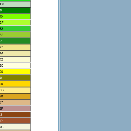
C0
0
00
2F
32
32
22
8C
AA
D2
E0
00
0
00
8B
20
87
8F
13
2D
DC