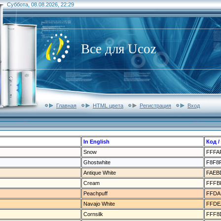
Суббота, 08.08.2026, 22:29
Все для Ucoz
Главная
HTML цвета
Регистрация
Вход
In English
Код /
Snow
FFFA
Ghostwhite
F8F8
Antique White
FAEB
Cream
FFFB
Peachpuff
FFDA
Navajo White
FFDE
Cornsilk
FFF8