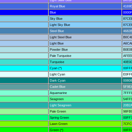
Light Slate Blue
8470
Royal Blue
4169
Blue
0000
Sky Blue
87CE
Light Sky Blue
87CE
Steel Blue
4682
Light Steel Blue
B0C4
Light Blue
A6CA
Powder Blue
B0E0
Pale Turquoise
AFEE
Turquoise
40E0
Cyan (*)
00FF
Light Cyan
E0FF
Dark Cyan
00808
Cadet Blue
5F9E
Aquamarine
7FFF
Seagreen
54FF
Light Seagreen
20B2
Pale Green
98FB
Spring Green
00FF
Lawn Green
7CFC
Green (*)
00FF