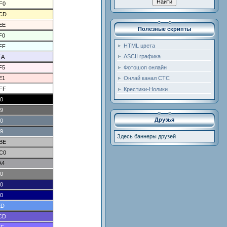
F0
CD
EE
Полезные скрипты
F0
HTML цвета
FF
ASCII графика
FA
Фотошоп онлайн
F5
E1
Онлай канал СТС
FF
Крестики-Нолики
0
9
Друзья
0
9
Здесь баннеры друзей
BE
C0
A4
0
0
0
ED
CD