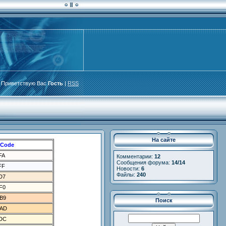
Приветствую Вас
Гость
|
RSS
На сайте
 Сode
FA
Комментарии:
12
Сообщения форума:
14/14
FF
Новости:
6
Файлы:
240
D7
F0
B9
Поиск
AD
DC