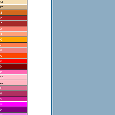
B3
8C
1E
22
2A
72
7A
00
50
80
00
00
0
B4
CB
C1
93
60
90
FF
0