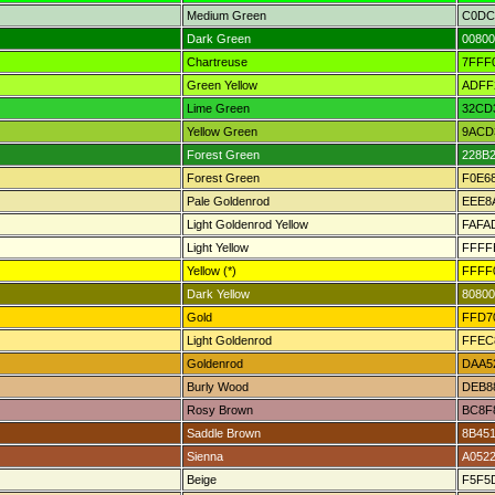
Medium Green
C0DC
Dark Green
00800
Chartreuse
7FFF
Green Yellow
ADFF
Lime Green
32CD
Yellow Green
9ACD
Forest Green
228B
Forest Green
F0E6
Pale Goldenrod
EEE8
Light Goldenrod Yellow
FAFA
Light Yellow
FFFF
Yellow (*)
FFFF
Dark Yellow
80800
Gold
FFD7
Light Goldenrod
FFEC
Goldenrod
DAA5
Burly Wood
DEB8
Rosy Brown
BC8F
Saddle Brown
8B45
Sienna
A052
Beige
F5F5