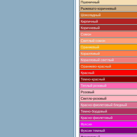
Пшеничный
Рыжевато-коричневый
Шоколадный
Кирпичный
Коричневый
Сомон
Светлый сомон
Оранжевый
Коралловый
Коралловый светлый
Оранжево-красный
Красный
Темно-красный
Теплый розовый
Розовый
Светло-розовый
Красно-фиолетовый бледный
Темно-бордовый
Красно-фиолетовый
Фуксин
Фуксин темный