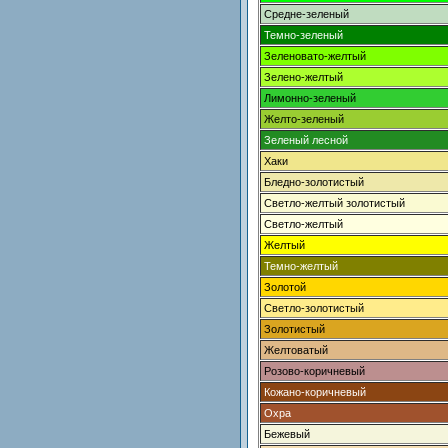
Средне-зеленый
Темно-зеленый
Зеленовато-желтый
Зелено-желтый
Лимонно-зеленый
Желто-зеленый
Зеленый лесной
Хаки
Бледно-золотистый
Светло-желтый золотистый
Светло-желтый
Желтый
Темно-желтый
Золотой
Светло-золотистый
Золотистый
Желтоватый
Розово-коричневый
Кожано-коричневый
Охра
Бежевый